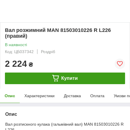
Вал розжимний MAN 81503010226 R L226
(правий)
В наявності
Код: ЦБ037342
Роздріб
2 224
₴
Купити
Опис
Характеристики
Доставка
Оплата
Умови п
Опис
Вал розтискного кулака (гальмівний вал) MAN 81503010226 R
L226