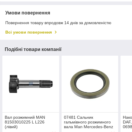
Умови повернення
Повернення товару впродовж 14 днів за домовленістю
Всі умови повернення
Подібні товари компанії
Вал розжимний MAN
07481 Сальник
Нако
81503010225 L L226
гальмівного розжимного
DAF
(лівий)
вала Man Mercedes-Benz
0698
Trucks