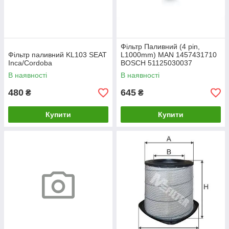
Фільтр Паливний (4 pin,
Фільтр паливний KL103 SEAT
L1000mm) MAN 1457431710
Inca/Cordoba
BOSCH 51125030037
В наявності
В наявності
480
645
₴
₴
Купити
Купити