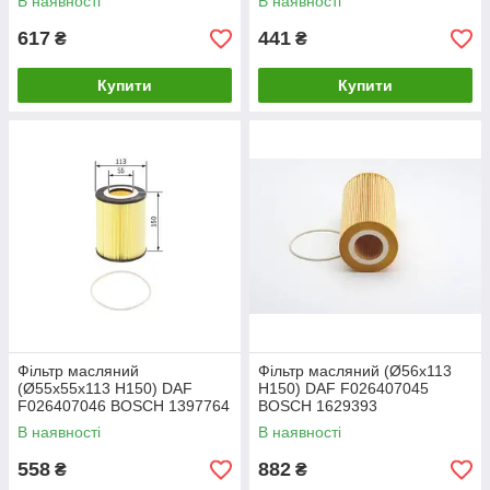
В наявності
В наявності
617
441
₴
₴
Купити
Купити
Фільтр масляний
Фільтр масляний (Ø56x113
(Ø55x55x113 H150) DAF
H150) DAF F026407045
F026407046 BOSCH 1397764
BOSCH 1629393
В наявності
В наявності
558
882
₴
₴