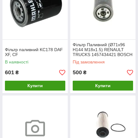
Фільтр Паливний (Ø71x96
Фільтр паливний KC178 DAF
H144 M18x1.5) RENAULT
XF, CF
TRUCKS 1457434421 BOSCH
50 01 853 860
В наявності
Під замовлення
601
500
₴
₴
Купити
Купити