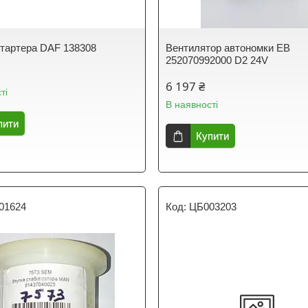
стартера DAF 138308
Вентилятор автономки EB
252070992000 D2 24V
6 197 ₴
ті
В наявності
пити
Купити
01624
ЦБ003203