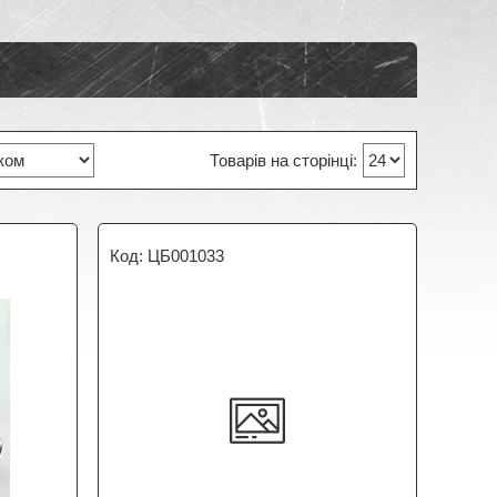
ЦБ001033