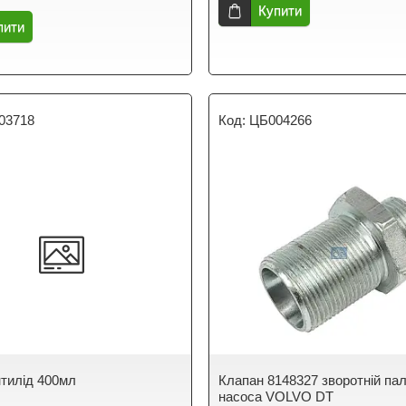
Купити
пити
03718
ЦБ004266
нтилід 400мл
Клапан 8148327 зворотній па
насоса VOLVO DT