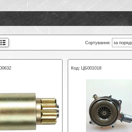
00632
ЦБ001018