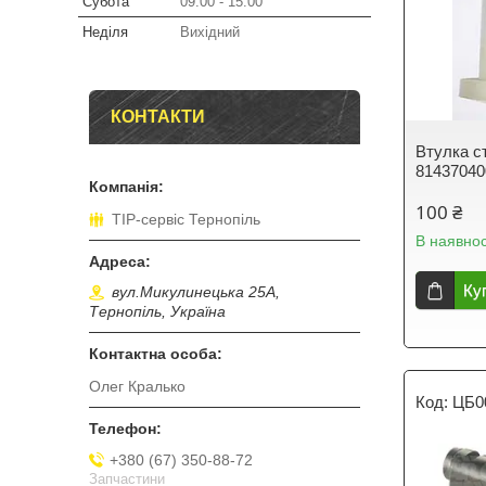
Субота
09:00
15:00
Неділя
Вихідний
КОНТАКТИ
Втулка с
8143704
100 ₴
ТІР-сервіс Тернопіль
В наявнос
Ку
вул.Микулинецька 25А,
Тернопіль, Україна
Олег Кралько
ЦБ0
+380 (67) 350-88-72
Запчастини