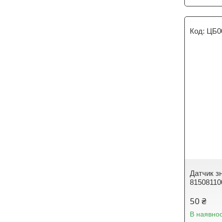
ЦБ0
Датчик з
81508110
50 ₴
В наявнос