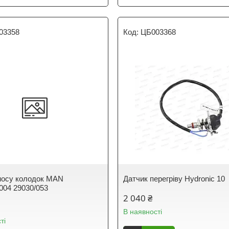
03358
ЦБ003368
носу колодок MAN
Датчик перегріву Hydronic 10
004 29030/053
2 040 ₴
В наявності
ті