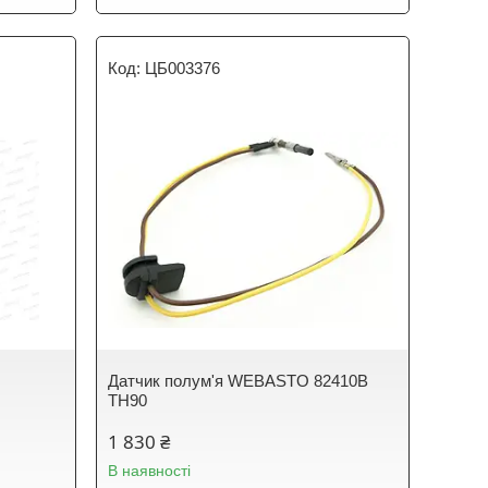
ЦБ003376
Датчик полум'я WEBASTO 82410B
TH90
1 830 ₴
В наявності