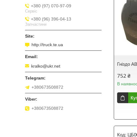
+380 (97) 070-97-09
Сервіс
+380 (96) 396-04-13
Запчастини
http://truck.te.ua
Гніздо A
kralko@ukr.net
752 ₴
В наявнос
+380673508872
Ку
+380673508872
ЦБ0