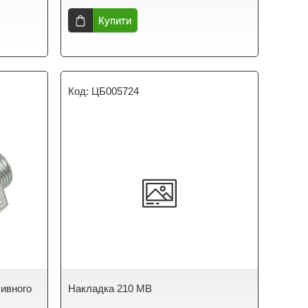
Купити
ЦБ005724
ливного
Накладка 210 MB