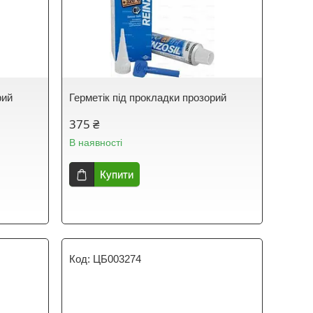
рий
Герметік під прокладки прозорий
375 ₴
В наявності
Купити
ЦБ003274