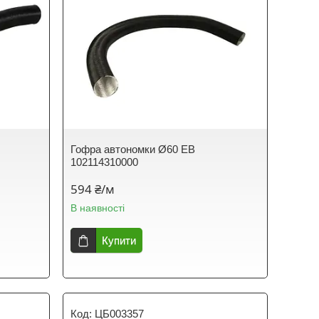
Гофра автономки Ø60 EB
102114310000
594 ₴/м
В наявності
Купити
ЦБ003357