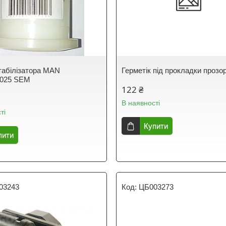
табілізатора MAN
Герметік під прокладки прозо
0025 SEM
122 ₴
В наявності
ті
Купити
пити
03243
ЦБ003273