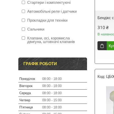
Стартери і комплектуючі
Автомобільні реле і датчики
Бендікс 
Прокладки для техніки
310 ₴
Сальники
В наявнос
Клапани, осі, коромисла
двигуна, штовхачі клапанів
Ку
ГРАФІК РОБОТИ
ЦБ0
Понеділок
08:00
18:00
Вівторок
08:00
18:00
Середа
08:00
18:00
Четвер
09:00
15:00
Пʼятниця
08:00
18:00