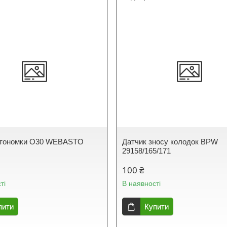
втономки O30 WEBASTO
Датчик зносу колодок BPW
29158/165/171
100 ₴
ті
В наявності
пити
Купити