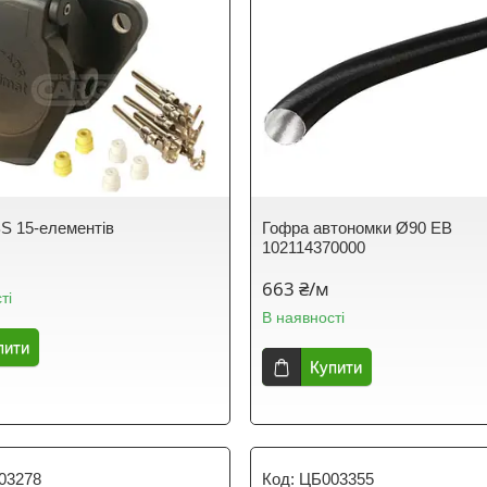
BS 15-елементів
Гофра автономки Ø90 EB
102114370000
663 ₴/м
ті
В наявності
пити
Купити
03278
ЦБ003355