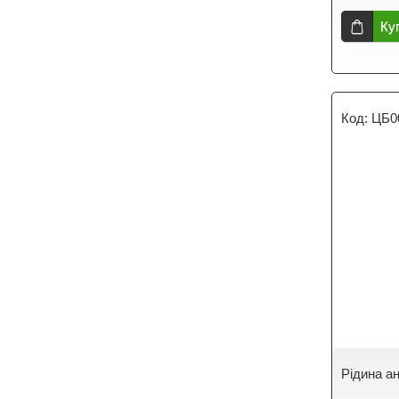
Ку
ЦБ0
Рідина а