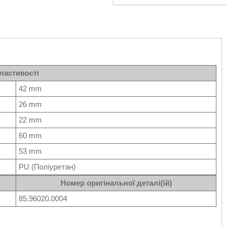
ластивості
42 mm
26 mm
22 mm
60 mm
53 mm
PU (Поліуретан)
Номер оригінальної деталі(їй)
85.96020.0004