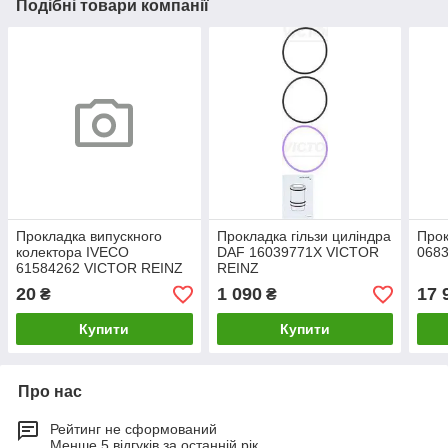
Подібні товари компанії
Прокладка випускного
Прокладка гільзи циліндра
Прок
колектора IVECO
DAF 16039771X VICTOR
068
61584262 VICTOR REINZ
REINZ
20
1 090
17 
₴
₴
Купити
Купити
Про нас
Рейтинг не сформований
Менше 5 відгуків за останній рік