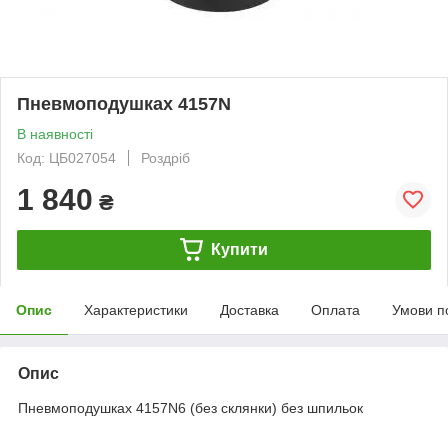
Пневмоподушках 4157N
В наявності
Код: ЦБ027054
Роздріб
1 840
₴
Купити
Опис
Характеристики
Доставка
Оплата
Умови п
Опис
Пневмоподушках 4157N6 (без склянки) без шпильок