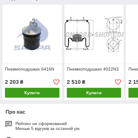
Пневмоподушках 6416N
Пневмоподушках 4022N3
Пне
2 203
2 510
2 1
₴
₴
Купити
Купити
Про нас
Рейтинг не сформований
Менше 5 відгуків за останній рік