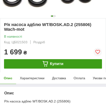
Р/к насоса адблю WT/BOSK.AD.2 (255806)
Wach-mot
В наявності
Код: ЦБ021503
Роздріб
1 699
₴
Купити
Опис
Характеристики
Доставка
Оплата
Умови п
Опис
Р/к насоса адблю WT/BOSK.AD.2 (255806)