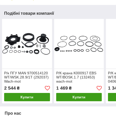
Подібні товари компанії
Р/к ПГУ MAN 9700514120
Р/К крана K000917 EBS
Р/К 
WT/WSK.28.9/1T (292037)
WT/BOSK.1.7 (132453)
WT/B
Wach-mot
wach-mot
040
2 544
1 469
1 3
₴
₴
Купити
Купити
Про нас