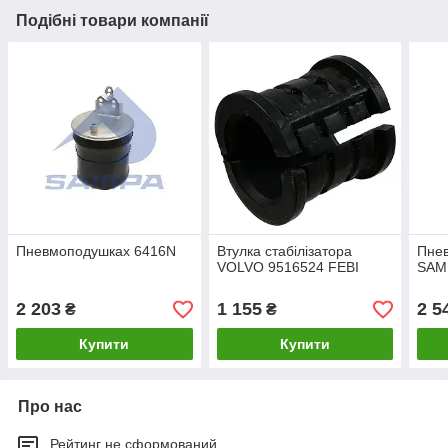
Подібні товари компанії
Пневмоподушках 6416N
Втулка стабілізатора
Пне
VOLVO 9516524 FEBI
SAM
2 203
1 155
2 5
₴
₴
Купити
Купити
Про нас
Рейтинг не сформований