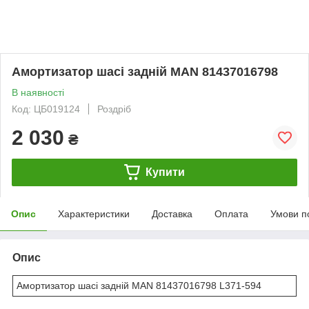
Амортизатор шасі задній MAN 81437016798
В наявності
Код: ЦБ019124
Роздріб
2 030
₴
Купити
Опис
Характеристики
Доставка
Оплата
Умови п
Опис
Амортизатор шасі задній MAN 81437016798 L371-594