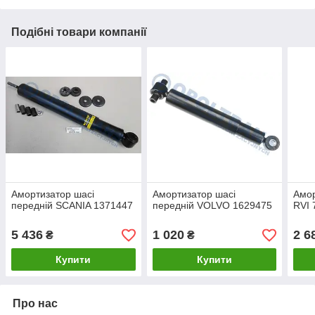
Подібні товари компанії
Амортизатор шасі
Амортизатор шасі
Амор
передній SCANIA 1371447
передній VOLVO 1629475
RVI 
5 436
1 020
2 6
₴
₴
Купити
Купити
Про нас