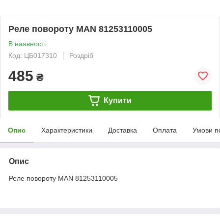
Реле повороту MAN 81253110005
В наявності
Код: ЦБ017310
Роздріб
485
₴
Купити
Опис
Характеристики
Доставка
Оплата
Умови п
Опис
Реле повороту MAN 81253110005