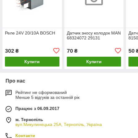
Реле 24V 20/10А BOSCH
Датчик зносу колодок MAN
Датч
68324072 29131
8150
302
70
50
₴
₴
Купити
Купити
Про нас
Рейтинг не сформований
Менше 5 відгуків за останній рік
Працює з 06.09.2017
м. Тернопіль
вул.Микулинецька 25А, Тернопіль, Україна
Контакти