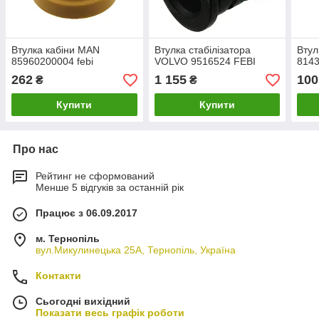
Втулка кабіни MAN
Втулка стабілізатора
Втул
85960200004 febi
VOLVO 9516524 FEBI
814
262
1 155
100
₴
₴
Купити
Купити
Про нас
Рейтинг не сформований
Менше 5 відгуків за останній рік
Працює з 06.09.2017
м. Тернопіль
вул.Микулинецька 25А, Тернопіль, Україна
Контакти
Сьогодні вихідний
Показати весь графік роботи