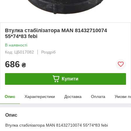
Втулка стабілізатора MAN 81432710074
55*74*83 febi
В наявності
Код: ЦБ017082
Роздріб
686
₴
Купити
Опис
Характеристики
Доставка
Оплата
Умови п
Опис
Втулка стабілізатора MAN 81432710074 55*74*83 febi