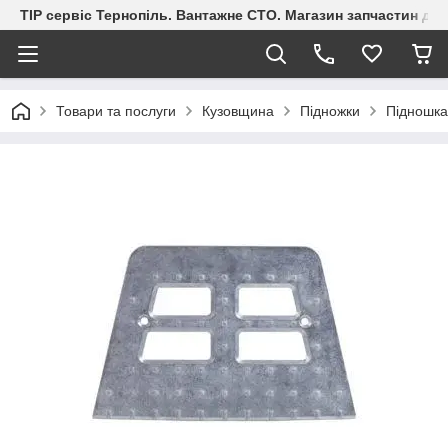
ТІР сервіс Тернопіль. Вантажне СТО. Магазин запчастин дл
Товари та послуги
Кузовщина
Підножки
Підношка