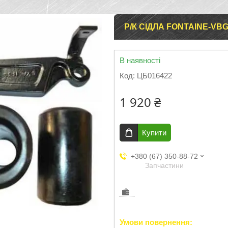
Р/К СІДЛА FONTAINE-VB
В наявності
Код:
ЦБ016422
1 920 ₴
Купити
+380 (67) 350-88-72
Запчастини