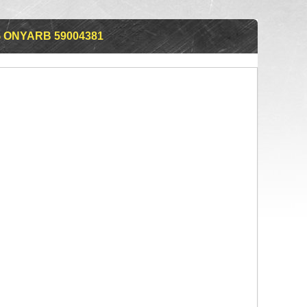
G ONYARB 59004381