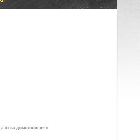
80
 днів
за домовленістю