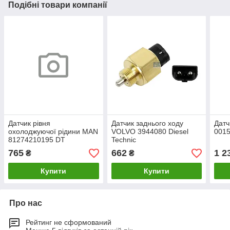
Подібні товари компанії
Датчик рівня
Датчик заднього ходу
Дат
охолоджуючої рідини MAN
VOLVO 3944080 Diesel
001
81274210195 DT
Technic
765
662
1 2
₴
₴
Купити
Купити
Про нас
Рейтинг не сформований