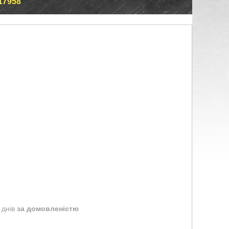
17958
 днів
за домовленістю