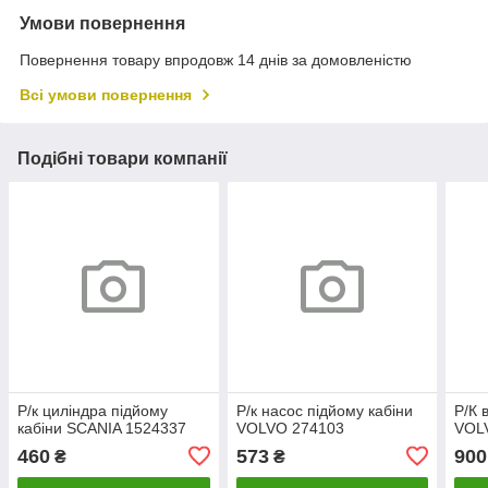
Умови повернення
Повернення товару впродовж 14 днів за домовленістю
Всі умови повернення
Подібні товари компанії
Р/к циліндра підйому
Р/к насос підйому кабіни
Р/К 
кабіни SCANIA 1524337
VOLVO 274103
VOL
460
573
900
₴
₴