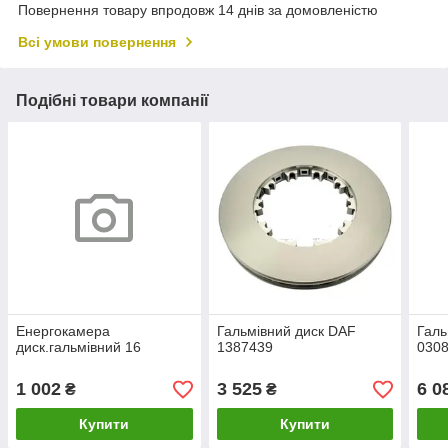
Повернення товару впродовж 14 днів за домовленістю
Всі умови повернення
Подібні товари компанії
Енергокамера
Гальмівний диск DAF
Галь
диск.гальмівний 16
1387439
030
1 002
3 525
6 0
₴
₴
Купити
Купити