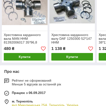
Хрестовина карданного
Хрестовина карданного
Хрес
вала MAN HHM
валу DAF 1250300 52*147
вал
81392006017 35*96,8
HHM
38*1
480
1 138
1 3
₴
₴
Купити
Купити
Про нас
Рейтинг не сформований
Менше 5 відгуків за останній рік
Працює з 06.09.2017
м. Тернопіль
вул.Микулинецька 25А, Тернопіль, Україна