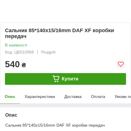
Сальник 85*140x15/16mm DAF XF коробки
передач
В наявності
Код: ЦБ010968
Роздріб
540
₴
Купити
Опис
Характеристики
Доставка
Оплата
Умови п
Опис
Сальник 85*140x15/16mm DAF XF коробки передач