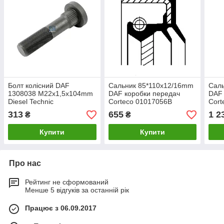
Болт колісний DAF
Сальник 85*110x12/16mm
Сал
1308038 M22x1,5x104mm
DAF коробки передач
DAF 
Diesel Technic
Corteco 01017056B
Cort
313
655
1 2
₴
₴
Купити
Купити
Про нас
Рейтинг не сформований
Менше 5 відгуків за останній рік
Працює з 06.09.2017