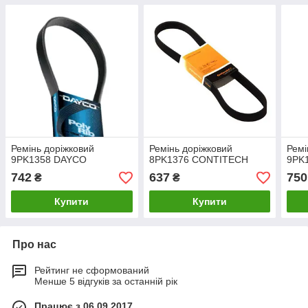
Ремінь доріжковий
Ремінь доріжковий
Ремі
9PK1358 DAYCO
8PK1376 CONTITECH
9PK
742
637
750
₴
₴
Купити
Купити
Про нас
Рейтинг не сформований
Менше 5 відгуків за останній рік
Працює з 06.09.2017