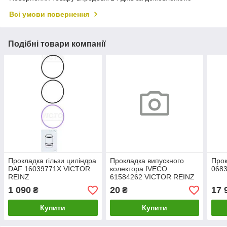
Всі умови повернення
Подібні товари компанії
Прокладка гільзи циліндра
Прокладка випускного
Прок
DAF 16039771X VICTOR
колектора IVECO
068
REINZ
61584262 VICTOR REINZ
1 090
20
17 
₴
₴
Купити
Купити