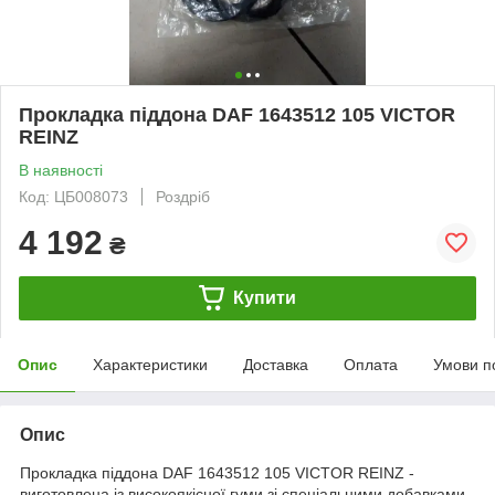
Прокладка піддона DAF 1643512 105 VICTOR
REINZ
В наявності
Код: ЦБ008073
Роздріб
4 192
₴
Купити
Опис
Характеристики
Доставка
Оплата
Умови п
Опис
Прокладка піддона DAF 1643512 105 VICTOR REINZ -
виготовлена із високоякісної гуми зі спеціальними добавками,