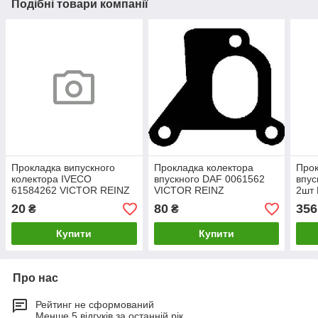
Подібні товари компанії
Прокладка випускного
Прокладка колектора
Прок
колектора IVECO
впускного DAF 0061562
впус
61584262 VICTOR REINZ
VICTOR REINZ
2шт
20
80
356
₴
₴
Купити
Купити
Про нас
Рейтинг не сформований
Менше 5 відгуків за останній рік