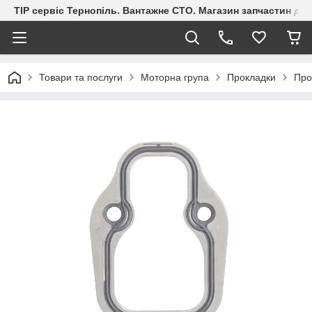
ТІР сервіс Тернопіль. Вантажне СТО. Магазин запчастин дл
Товари та послуги
Моторна група
Прокладки
Про