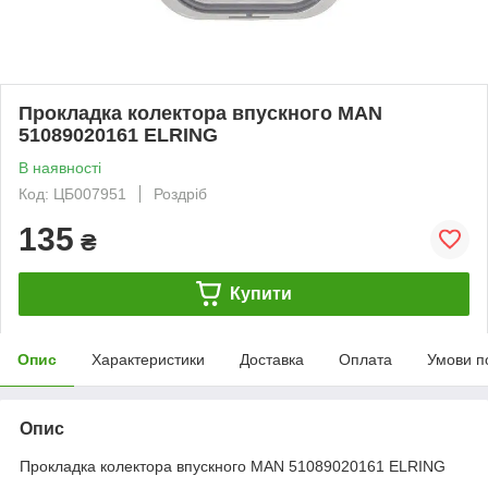
Прокладка колектора впускного MAN
51089020161 ELRING
В наявності
Код: ЦБ007951
Роздріб
135
₴
Купити
Опис
Характеристики
Доставка
Оплата
Умови п
Опис
Прокладка колектора впускного MAN 51089020161 ELRING