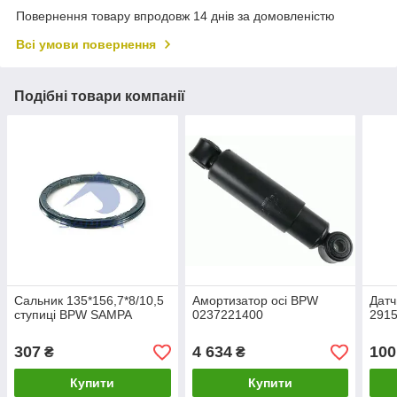
Повернення товару впродовж 14 днів за домовленістю
Всі умови повернення
Подібні товари компанії
Сальник 135*156,7*8/10,5
Амортизатор осі BPW
Датч
ступиці BPW SAMPA
0237221400
2915
307
4 634
100
₴
₴
Купити
Купити