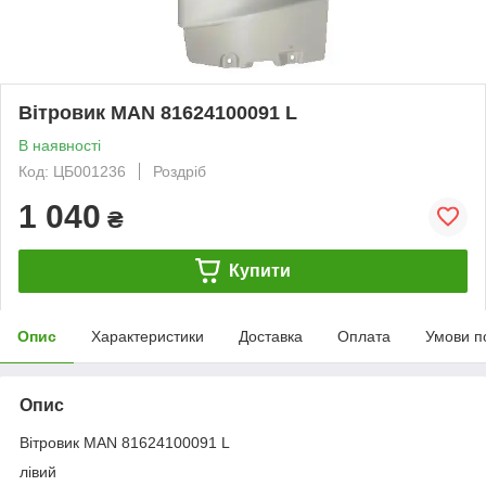
Вітровик MAN 81624100091 L
В наявності
Код: ЦБ001236
Роздріб
1 040
₴
Купити
Опис
Характеристики
Доставка
Оплата
Умови п
Опис
Вітровик MAN 81624100091 L
лівий