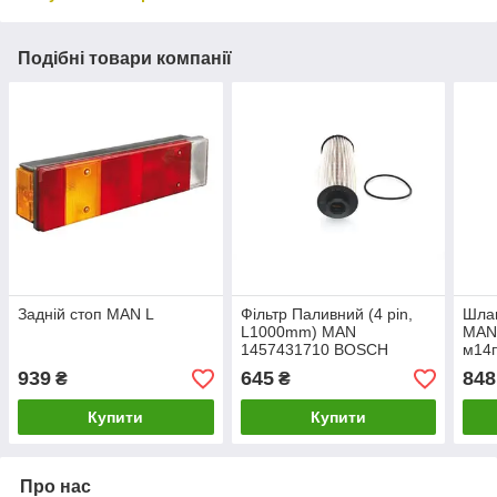
Подібні товари компанії
Задній стоп MAN L
Фільтр Паливний (4 pin,
Шлан
L1000mm) MAN
MAN
1457431710 BOSCH
м14
51125030037
939
645
848
₴
₴
Купити
Купити
Про нас