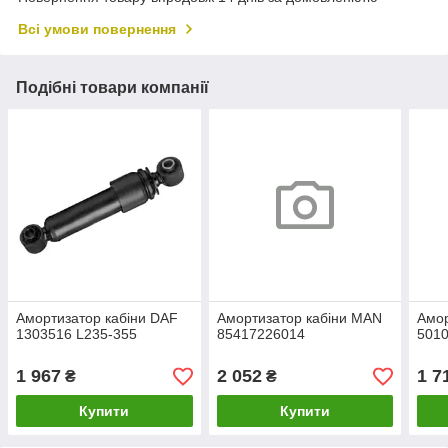
Всі умови повернення
Подібні товари компанії
Амортизатор кабіни DAF
Амортизатор кабіни MAN
Амор
1303516 L235-355
85417226014
501
1 967
2 052
1 7
₴
₴
Купити
Купити