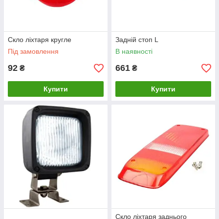
Скло ліхтаря кругле
Задній стоп L
Під замовлення
В наявності
92
661
₴
₴
Купити
Купити
Скло ліхтаря заднього