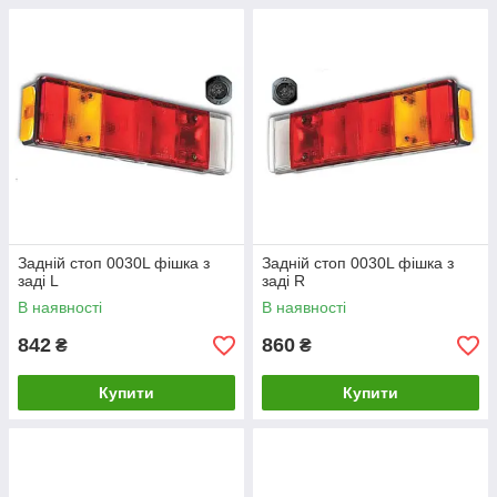
Задній стоп 0030L фішка з
Задній стоп 0030L фішка з
заді L
заді R
В наявності
В наявності
842
860
₴
₴
Купити
Купити