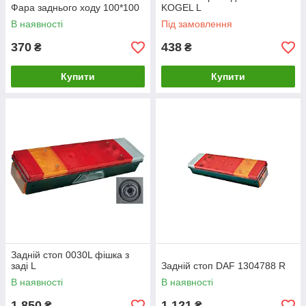
Фара заднього ходу 100*100
KOGEL L
В наявності
Під замовлення
370
438
₴
₴
Купити
Купити
Задній стоп 0030L фішка з
заді L
Задній стоп DAF 1304788 R
В наявності
В наявності
1 850
1 121
₴
₴